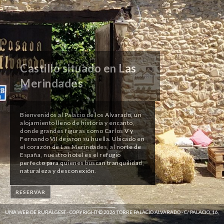
Castillo situado en Las
Merindades
Bienvenidos al Palacio de los Alvarado, un
alojamiento lleno de historia y encanto,
donde grandes figuras como Carlos V y
Fernando VII dejaron su huella. Ubicado en
el corazón de Las Merindades, al norte de
España, nuestro hotel es el refugio
perfecto para quienes buscan tranquilidad,
naturaleza y desconexión.
RESERVAR
UNA WEB DE RURALGEST - COPYRIGHT © 2026 TORRE PALACIO ALVARADO - C/ PALACIO, 16,